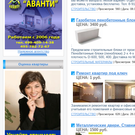
Вы можете выбрать любой вариант отделк
доставка, установка бесплатно. Тел. 8-919
СТРОИТЕЛЬСТВО
| Просмотров: 560 | Дата:
08.
Газобетон пенобетонные бло
ЦЕНА: 3400 руб.
:
Предлагаем строительные блоки от произво
Надежное агентство
Пенобетонные блоки (пеноблоки) 2-х 4-х
плотность D-600, 500, 400. Доставка по 
СТРОИТЕЛЬНЫЕ МАТЕРИАЛЫ
| Просмотров: 59
Оценка квартиры
Ремонт квартир под ключ
ЦЕНА: 1 руб.
:
:
Занимаемся ремонтом квартир и офисов 
учитывая его пожелания и финансовые в
СТРОИТЕЛЬСТВО
| Просмотров: 628 | Дата:
26.
Металлические двери. Ставни
ЦЕНА: 1500 руб.