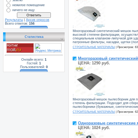
землю
нежилое помещение
ничего не ищу
Результаты
|
Архив опросов
Всего ответов:
156
:
Многоразовый синтетический мешок пылес
высокой степени фильтрации, осуществл
Статистика
специальным клапаном-липучкой для удо
патронные фильтры, насадки, щетки (пол/
СТРОИТЕЛЬНЫЕ МАТЕРИАЛЫ
| Просмотров: 63
Многоразовый синтетический 
Онлайн всего:
1
ЦЕНА: 1290 руб.
Гостей:
1
Пользователей:
0
:
Многоразовый мешок пылесборник для пы
степень фильтрации. Подходит для сбор
пылесборники (бумажные, синтетические),
СТРОИТЕЛЬНЫЕ МАТЕРИАЛЫ
| Просмотров: 62
Одноразовые синтетические м
ЦЕНА: 1024 руб.