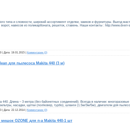
го типа и сложности, широкий ассортимент отделки, замков и фурнитуры. Выезд маст
ворот, навесов из поликарбоната, решеток, ставень. Наши контакты : http://www.dveri-
0 | Дата:
19.01.2015
|
Комментарии (0)
an для пылесоса Makita 440 (3 м)
a 440. Длина – 3 метра (без байонетных соединений). Всегда в наличии: многоразов
льтры, насадки, щетки (пол/ковер, турбо), шланги (1.5м/3м/5м), двигатели для пылесо
3 | Дата:
22.12.2014
|
Комментарии (0)
мешок OZONE для п-а Makita 440-1 шт