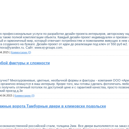
ю профессиональные услуги по разработке дизайн-проекта интерьеров, авторскому на
а также полной комплектации обьекта. Каждый дизайн-проект индивидуален и призван 
ый и гармоничный мир, который отвечает потребностям и пожеланиям живущих в нем
а созданного на бумаге. Дизайн-проект от идеи до реализации под ключ от 550 руб м2.
anova@yandex.ru. Сайт: www.ej-groups.com.
04.2015
|
Комментарии (0)
юбой фактуры и сложности
о скучно? Многоуровневые, цветные, необычной формы и фактуры - компания ООО «Ари
органично впишутся в ваш интерьер. Кроме того, мы готовы сделать фотопечать любо
 получить отличный потолок по доступной цене и с гарантией качества, просто позвонит
ий проезд д.3е
04.04.2015
|
Комментарии (0)
ажные ворота Тамбурные двери в климовске подольске
высококачественной российской стали, толщина 2мм. Все двери выполняются на заказ