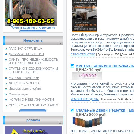
Ремонт квартир в Климовске
:
Частный дизайнер интерьеров. Предлага
декорированию и текстильному дизайну ,
Меню сайта
созданный интерьер - это функциональн
реализация и воплощение в жизнь проект
ГЛАВНАЯ СТРАНИЦА
Телефон: +7-915-245-40-13. E-mail: zhad
ДОСКА ОБЪЯВЛЕНИЙ
СТРОИТЕЛЬСТВО
| Просмотров: 532 | Дата:
07.
САЙТЫ ПРО НЕДВИЖИМОСТЬ
И СТРОИТЕЛЬСТВО
монтаж натяжного потолка л
СТАТЬИ О НЕДВИЖИМОСТИ И
ЦЕНА: 10 руб.
СТРОИТЕЛЬСТВЕ
КОТОЛОГ ФАЙЛОВ
:
ФОТО КЛИМОВСКА
Кто сказал, что натяжной потолок – эт
любые нестандартные решения, которые 
Информация о сайте
желанию. Чтобы узнать больше о том, как
Московская область, Мытищи, Шараповск
Онлайн игры
РЕМОНТ И ОТДЕЛКА
| Просмотров: 589 | Дата:
ФОРУМ О НЕДВИЖИМОСТИ
СВЯЗЬ С АДМИНИСТРАТОРОМ
Стальные двери Решётки Гар
ЦЕНА: 8000 руб.
реклама
:
Изготовим стальные двери на заказ из 