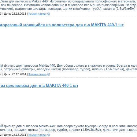
an для пылесоса Makita 440. Изготовлен из специального полиэфирного материала, 
а бак пылесоса. Возможно использование в пылесосе без мешка пылесборника. Всегда
еские), патронные фильтры, насадки, щетки (пол/ковер, турбо), шланги (1.5м/3м/5м), 
3 | Дата:
22.12.2014
|
Комментарии (0)
горазовый моющийся из полиэстера для п-а MAKITA 440-1 шт
й фильтр для пылесоса Makita 440. Для сбора сухого и влажного мусора. Всегда в н
 патронные фильтры, насадки, щетки (пол/ковер, турбо), шланги (1.5м/3м/5м), двигат
4 | Дата:
22.12.2014
|
Комментарии (0)
из целлюлозы для п-а MAKITA 440-1 шт
й фильтр для пылесоса Makita 440. Для сбора сухого мусора Всегда в наличии: мно
льтры, насадки, щетки (пол/ковер, турбо), шланги (1.5м/3м/5м), двигатели для пылесо
2 | Дата:
22.12.2014
|
Комментарии (0)