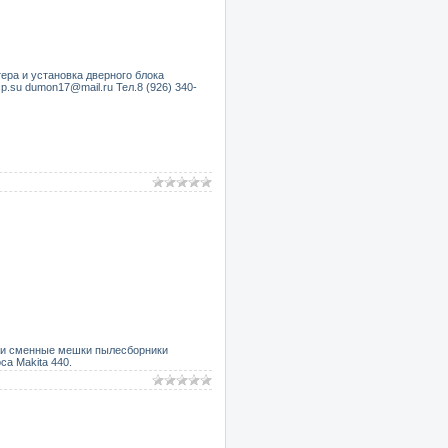
ера и установка дверного блока
sp.su dumon17@mail.ru Тел.8 (926) 340-
ые и сменные мешки пылесборники
са Makita 440.