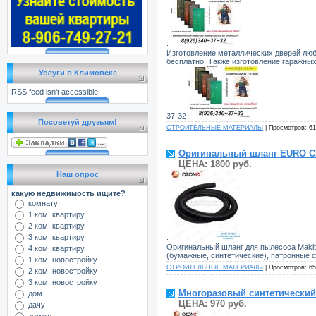
:
Изготовление металлических дверей любо
бесплатно. Также изготовление гаражных 
Услуги в Климовске
RSS feed isn't accessible
37-32
Посоветуй друзьям!
СТРОИТЕЛЬНЫЕ МАТЕРИАЛЫ
| Просмотров: 61
Оригинальный шланг EURO Cle
ЦЕНА: 1800 руб.
Наш опрос
какую недвижимость ищите?
комнату
1 ком. квартиру
2 ком. квартиру
:
3 ком. квартиру
Оригинальный шланг для пылесоса Makit
4 ком. квартиру
(бумажные, синтетические), патронные фи
1 ком. новостройку
СТРОИТЕЛЬНЫЕ МАТЕРИАЛЫ
| Просмотров: 65
2 ком. новостройку
3 ком. новостройку
Многоразовый синтетический 
дом
ЦЕНА: 970 руб.
дачу