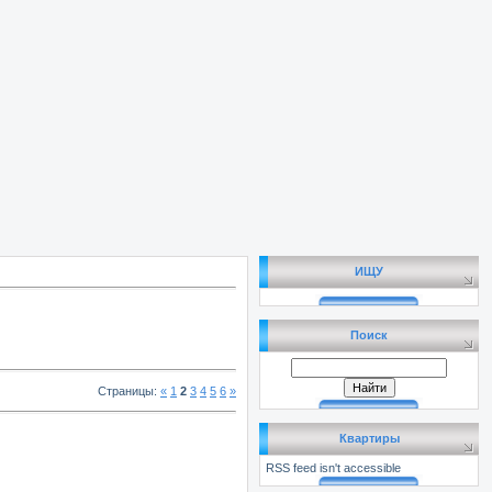
ИЩУ
Поиск
Страницы
:
«
1
2
3
4
5
6
»
Квартиры
RSS feed isn't accessible