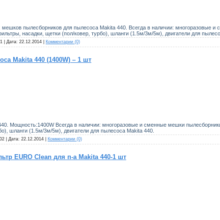
 мешков пылесборников для пылесоса Makita 440. Всегда в наличии: многоразовые и
льтры, насадки, щетки (пол/ковер, турбо), шланги (1.5м/3м/5м), двигатели для пылесо
1 | Дата:
22.12.2014
|
Комментарии (0)
са Makita 440 (1400W) – 1 шт
 440. Мощность:1400W Всегда в наличии: многоразовые и сменные мешки пылесборник
бо), шланги (1.5м/3м/5м), двигатели для пылесоса Makita 440.
02 | Дата:
22.12.2014
|
Комментарии (0)
р EURO Clean для п-а Makita 440-1 шт