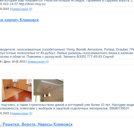
и который вам понравится. Решётки больше 40 видов. Гаражные и садовые ворота. Ст
-410-14-07 http://dveri.moy.su
03.2015
|
Комментарии (0)
ки кирпич Климовск
дителя: газосиликатные (газобетонные) Ytong, Bonolit, Aerostone, Poritep, Drauber, ГР
 пустотные полнотелые от 40 руб/шт. Любые размеры газосиликатного блока в наличии.
Москве и области. Поможем с разгрузкой. Звоните 8(925) 777-65-83 Сергей
8 | Дата:
16.02.2015
|
Комментарии (0)
:
:
под ключ, а также строительством домов и коттеджей уже более 10 лет. Находим инди
озможности, помогаем с выбором и закупкой отделочных материалов. 89680739537
01.2015
|
Комментарии (0)
. Решетки. Ворота, Навесы Климовск