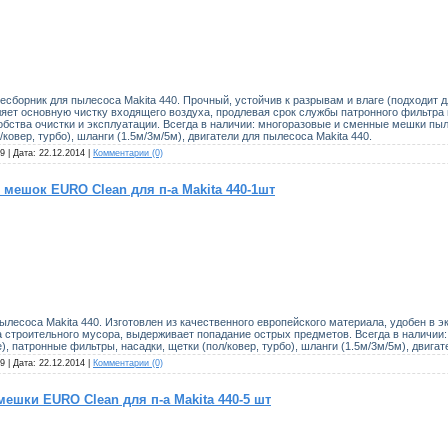
борник для пылесоса Makita 440. Прочный, устойчив к разрывам и влаге (подходит д
яет основную чистку входящего воздуха, продлевая срок службы патронного фильтра
бства очистки и эксплуатации. Всегда в наличии: многоразовые и сменные мешки пыл
ковер, турбо), шланги (1.5м/3м/5м), двигатели для пылесоса Makita 440.
9 | Дата:
22.12.2014
|
Комментарии (0)
мешок EURO Clean для п-а Makita 440-1шт
лесоса Makita 440. Изготовлен из качественного европейского материала, удобен в 
а строительного мусора, выдерживает попадание острых предметов. Всегда в наличи
 патронные фильтры, насадки, щетки (пол/ковер, турбо), шланги (1.5м/3м/5м), двигат
9 | Дата:
22.12.2014
|
Комментарии (0)
ешки EURO Clean для п-а Makita 440-5 шт