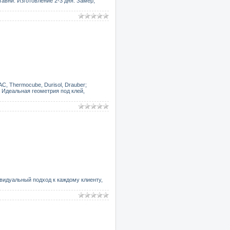
авни. Изготовление 2-3 дня. Замер,
АС, Thermocube, Durisol, Drauber;
 Идеальная геометрия под клей,
видуальный подход к каждому клиенту,