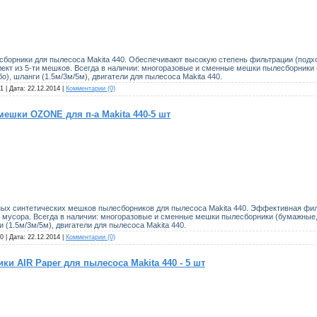
борники для пылесоса Makita 440. Обеспечивают высокую степень фильтрации (подхо
плект из 5-ти мешков. Всегда в наличии: многоразовые и сменные мешки пылесборники
бо), шланги (1.5м/3м/5м), двигатели для пылесоса Makita 440.
1 | Дата:
22.12.2014
|
Комментарии (0)
ешки OZONE для п-а Makita 440-5 шт
ных синтетических мешков пылесборников для пылесоса Makita 440. Эффективная фи
о мусора. Всегда в наличии: многоразовые и сменные мешки пылесборники (бумажные,
и (1.5м/3м/5м), двигатели для пылесоса Makita 440.
0 | Дата:
22.12.2014
|
Комментарии (0)
 AIR Paper для пылесоса Makita 440 - 5 шт