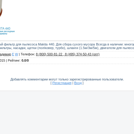
й фильтр для пылесоса Makita 440. Для сбора сухого мусора Всегда в наличии: мно
льтры, насадки, щетки (пол/ковер, турбо), шланги (1.5м/3м/5м), двигатели для пылесо
адимир
E
W
|
Телефон
:
8 (800) 500-81-22 , 8 (495) 374-50-43 (опт)
2015 |
Рейтинг
:
0.0
/
0
Добавлять комментарии могут только зарегистрированные пользователи.
[
Регистрация
|
Вход
]