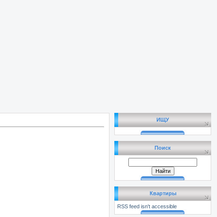
ИЩУ
Поиск
Квартиры
RSS feed isn't accessible