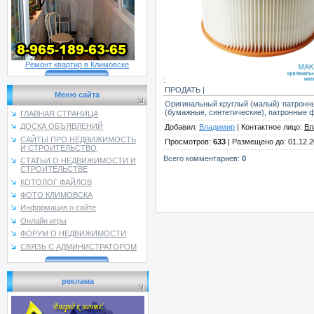
Ремонт квартир в Климовске
:
ПРОДАТЬ |
Меню сайта
Оригинальный круглый (малый) патронны
(бумажные, синтетические), патронные фи
ГЛАВНАЯ СТРАНИЦА
ДОСКА ОБЪЯВЛЕНИЙ
Добавил
:
Владимир
|
Контактное лицо
:
Вл
САЙТЫ ПРО НЕДВИЖИМОСТЬ
Просмотров
:
633
|
Размещено до
: 01.12.
И СТРОИТЕЛЬСТВО
Всего комментариев
:
0
СТАТЬИ О НЕДВИЖИМОСТИ И
СТРОИТЕЛЬСТВЕ
КОТОЛОГ ФАЙЛОВ
ФОТО КЛИМОВСКА
Информация о сайте
Онлайн игры
ФОРУМ О НЕДВИЖИМОСТИ
СВЯЗЬ С АДМИНИСТРАТОРОМ
реклама