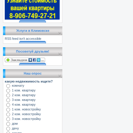
Услуги в Климовске
RSS feed isn't accessible
Посоветуй друзьям!
Наш опрос
какую недвижимость ищите?
комнату
1 ком. квартиру
2 ком. квартиру
3 ком. квартиру
4 ком. квартиру
1 ком. новостройку
2 ком. новостройку
3 ком. новостройку
дом
дачу