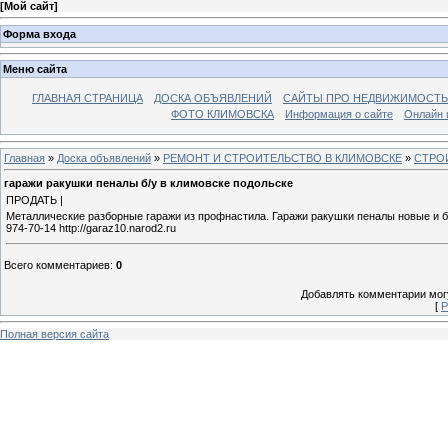
[
Мой сайт
]
Форма входа
Меню сайта
ГЛАВНАЯ СТРАНИЦА
ДОСКА ОБЪЯВЛЕНИЙ
САЙТЫ ПРО НЕДВИЖИМОСТЬ
ФОТО КЛИМОВСКА
Информация о сайте
Онлайн 
Главная
»
Доска объявлений
»
РЕМОНТ И СТРОИТЕЛЬСТВО В КЛИМОВСКЕ
»
СТРО
гаражи ракушки пеналы б/у в климовске подольске
ПРОДАТЬ |
Металлические разборные гаражи из профнастила. Гаражи ракушки пеналы новые и б/
974-70-14 http://garaz10.narod2.ru
Всего комментариев
:
0
Добавлять комментарии могу
[
Р
Полная версия сайта