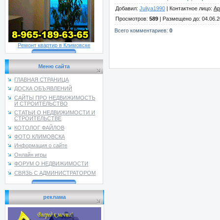
Добавил
:
Juliya1990
|
Контактное лицо
:
Ар
Просмотров
:
589
|
Размещено до
: 04.06.
Всего комментариев
:
0
Ремонт квартир в Климовске
Меню сайта
ГЛАВНАЯ СТРАНИЦА
ДОСКА ОБЪЯВЛЕНИЙ
САЙТЫ ПРО НЕДВИЖИМОСТЬ
И СТРОИТЕЛЬСТВО
СТАТЬИ О НЕДВИЖИМОСТИ И
СТРОИТЕЛЬСТВЕ
КОТОЛОГ ФАЙЛОВ
ФОТО КЛИМОВСКА
Информация о сайте
Онлайн игры
ФОРУМ О НЕДВИЖИМОСТИ
СВЯЗЬ С АДМИНИСТРАТОРОМ
реклама