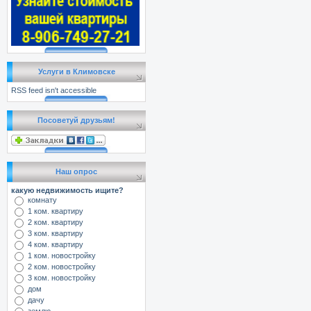
Услуги в Климовске
RSS feed isn't accessible
Посоветуй друзьям!
Наш опрос
какую недвижимость ищите?
комнату
1 ком. квартиру
2 ком. квартиру
3 ком. квартиру
4 ком. квартиру
1 ком. новостройку
2 ком. новостройку
3 ком. новостройку
дом
дачу