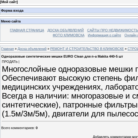
[
Мой сайт
]
Форма входа
Меню сайта
ГЛАВНАЯ СТРАНИЦА
ДОСКА ОБЪЯВЛЕНИЙ
САЙТЫ ПРО НЕДВИЖИМОСТЬ
ФОТО КЛИМОВСКА
Информация о сайте
Онлайн 
Главная
»
Доска объявлений
»
РЕМОНТ И СТРОИТЕЛЬСТВО В КЛИМОВСКЕ
»
СТРО
Одноразовые синтетические мешки EURO Clean для п-а Makita 440-5 шт
ПРОДАТЬ |
Многослойные одноразовые мешки п
Обеспечивают высокую степень фил
медицинских учреждениях, лаборатор
Всегда в наличии: многоразовые и
синтетические), патронные фильтры,
(1.5м/3м/5м), двигатели для пылесос
Всего комментариев
:
0
Добавлять комментарии могу