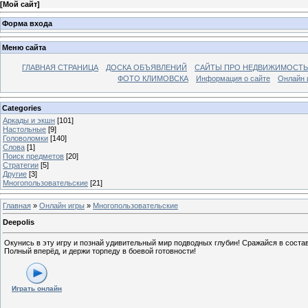
[
Мой сайт
]
Форма входа
Меню сайта
ГЛАВНАЯ СТРАНИЦА
ДОСКА ОБЪЯВЛЕНИЙ
САЙТЫ ПРО НЕДВИЖИМОСТЬ
ФОТО КЛИМОВСКА
Информация о сайте
Онлайн 
Categories
Аркады и экшн
[101]
Настольные
[9]
Головоломки
[140]
Слова
[1]
Поиск предметов
[20]
Стратегии
[5]
Другие
[3]
Многопользовательские
[21]
Главная
»
Онлайн игры
»
Многопользовательские
Deepolis
Окунись в эту игру и познай удивительный мир подводных глубин! Сражайся в сост
Полный вперёд, и держи торпеду в боевой готовности!
Играть онлайн