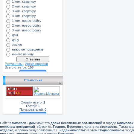
1 ком. квартиру
2 ком. квартиру
3 ком. квартиру
4 ком. квартиру
1 ком. новостройку
2 ком. новостройку
3 ком. новостройку
дом
дачу
землю
нежилое помещение
ничего не ищу
Результаты
|
Архив опросов
Всего ответов:
156
Статистика
Онлайн всего:
1
Гостей:
1
Пользователей:
0
Сайт "
Климовск - дом
мой" это
доска бесплатных объявлений
в городе
Климовск
нежилых помещений
вблизи ст.
Гривно, Весенняя,
узнать их
стоимость
. Также м
отделке
, и прочих услуг связанных с
недвижимость
ю в этом
Подмосковном
город
продаже,
аренде
и услугах в городе
Климовск
.