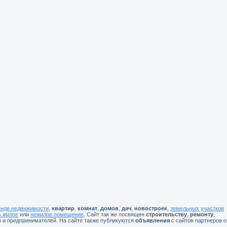
енде недвижимости
,
квартир
,
комнат
,
домов
,
дач
,
новостроек
,
земельных участков
ь жилое
или
нежилое помещение
. Сайт так же посвящен
строительству
,
ремонту
,
в
и предпринимателей. На сайте также публикуются
объявления
с сайтов партнеров о