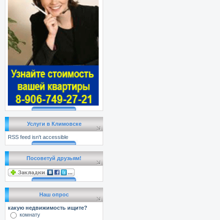
Услуги в Климовске
RSS feed isn't accessible
Посоветуй друзьям!
Наш опрос
какую недвижимость ищите?
комнату