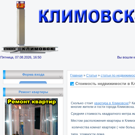
Пятница, 07.08.2026, 16:50
Вы вошли к
Форма входа
Главная
»
Статьи
»
статьи по недвижимо
Стоимость недвижимости в К
Ремонт квартиры
Сколько стоит
квартира в Климовске
? К
многие жители и гости города Климовска.
Средняя стоимость квадратного метра ж
Местом расположения квартиры в Климовс
количества комнат квартире ( чем боль
типа, этажности дома