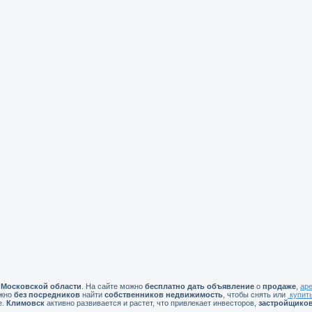
 Московской области
. На сайте можно
бесплатно
дать объявление
о
продаже
,
ар
ожно
без посредников
найти
собственников недвижимость
, чтобы снять или
купит
е.
Климовск
активно развивается и растет, что привлекает инвесторов,
застройщико