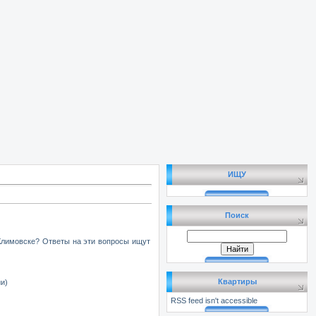
ИЩУ
Поиск
Климовске? Ответы на эти вопросы ищут
Квартиры
и)
RSS feed isn't accessible