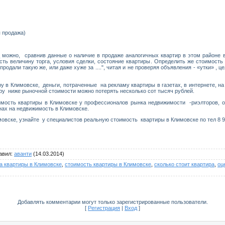
я продажа)
е
можно, сравнив данные о наличие в продаже аналогичных квартир в этом районе в
сть величину торга, условия сделки, состояние квартиры. Определить же стоимост
 продали такую же, или даже хуже за ....", читая и не проверяя объявления - «утки» , 
 в Климовске, деньги, потраченные на рекламу квартиры в газетах, в интернете, н
иру ниже рыночной стоимости можно потерять несколько сот тысяч рублей.
оимость квартиры в Климовске у профессионалов рынка недвижимости -риэлторов, о
ах на недвижимость в Климовске.
овске, узнайте у специалистов реальную стоимость квартиры в Климовске по тел 8 9
авил
:
аванти
(14.03.2014)
а квартиры в Климовске
,
стоимость квартиры в Климовске
,
сколько стоит квартира
,
оц
Добавлять комментарии могут только зарегистрированные пользователи.
[
Регистрация
|
Вход
]