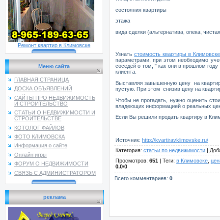
состояния квартиры
этажа
вида сделки (альтернатива, опека, чиста
Ремонт квартир в Климовске
Узнать
стоимость квартиры в Климовск
параметрами, при этом необходимо уче
соседей о том, " как они в прошлом году
Меню сайта
клиента.
ГЛАВНАЯ СТРАНИЦА
Выставляя завышенную цену на квартиру
ДОСКА ОБЪЯВЛЕНИЙ
пустую. При этом снизив цену на кварт
САЙТЫ ПРО НЕДВИЖИМОСТЬ
Чтобы не прогадать, нужно оценить ст
И СТРОИТЕЛЬСТВО
владеющих информацией о реальных цен
СТАТЬИ О НЕДВИЖИМОСТИ И
Если Вы решили продать квартиру в Клим
СТРОИТЕЛЬСТВЕ
КОТОЛОГ ФАЙЛОВ
ФОТО КЛИМОВСКА
Источник
:
http://kvartiravklimovske.ru/
Информация о сайте
Категория
:
статьи по недвижимости
|
Доб
Онлайн игры
Просмотров
:
651
|
Теги
:
в Климовске
,
цен
ФОРУМ О НЕДВИЖИМОСТИ
0.0
/
0
СВЯЗЬ С АДМИНИСТРАТОРОМ
Всего комментариев
:
0
реклама