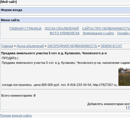
[
Мой сайт
]
Форма входа
Меню сайта
ГЛАВНАЯ СТРАНИЦА
ДОСКА ОБЪЯВЛЕНИЙ
САЙТЫ ПРО НЕДВИЖИМОСТЬ
ФОТО КЛИМОВСКА
Информация о сайте
Онлайн 
Главная
»
Доска объявлений
»
ЗАГОРОДНАЯ НЕДВИЖИМОСТЬ
»
ЗЕМЛИ В СНТ
Продажа земельного участка 5 сот. в д. Кулаково, Чеховского р-н
ПРОДАТЬ |
Продажа земельного участка 5 сот. в д. Кулаково, Чеховского р-на, назначение садо
соседи построились. цена 800 000 руб. тел. 8-916-233-34-54, http://7827267.ru,
Всего комментариев
:
0
Добавлять комментарии могу
[
Р
Полная версия сайта