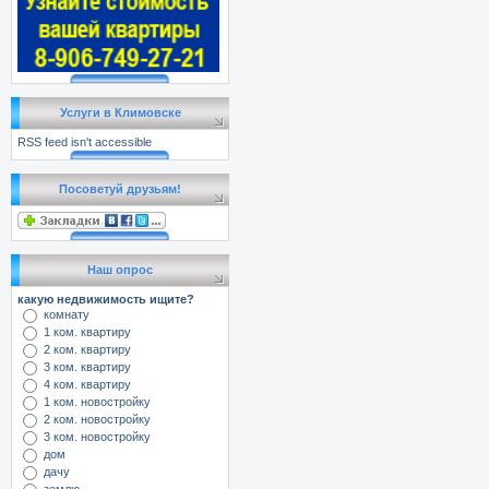
Услуги в Климовске
RSS feed isn't accessible
Посоветуй друзьям!
Наш опрос
какую недвижимость ищите?
комнату
1 ком. квартиру
2 ком. квартиру
3 ком. квартиру
4 ком. квартиру
1 ком. новостройку
2 ком. новостройку
3 ком. новостройку
дом
дачу