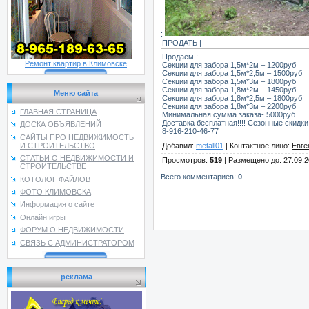
:
ПРОДАТЬ |
Продаем :
Ремонт квартир в Климовске
Секции для забора 1,5м*2м – 1200руб
Секции для забора 1,5м*2,5м – 1500руб
Секции для забора 1,5м*3м – 1800руб
Секции для забора 1,8м*2м – 1450руб
Меню сайта
Секции для забора 1,8м*2,5м – 1800руб
Секции для забора 1,8м*3м – 2200руб
ГЛАВНАЯ СТРАНИЦА
Минимальная сумма заказа- 5000руб.
Доставка бесплатная!!!! Сезонные скидк
ДОСКА ОБЪЯВЛЕНИЙ
8-916-210-46-77
САЙТЫ ПРО НЕДВИЖИМОСТЬ
И СТРОИТЕЛЬСТВО
Добавил
:
metall01
|
Контактное лицо
:
Евге
СТАТЬИ О НЕДВИЖИМОСТИ И
Просмотров
:
519
|
Размещено до
: 27.09.
СТРОИТЕЛЬСТВЕ
Всего комментариев
:
0
КОТОЛОГ ФАЙЛОВ
ФОТО КЛИМОВСКА
Информация о сайте
Онлайн игры
ФОРУМ О НЕДВИЖИМОСТИ
СВЯЗЬ С АДМИНИСТРАТОРОМ
реклама