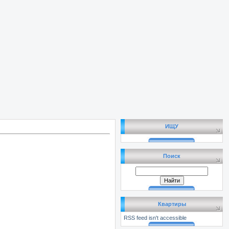
ИЩУ
Поиск
Квартиры
RSS feed isn't accessible