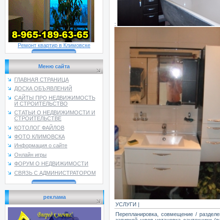
:
Ремонт квартир в Климовске
Меню сайта
ГЛАВНАЯ СТРАНИЦА
ДОСКА ОБЪЯВЛЕНИЙ
САЙТЫ ПРО НЕДВИЖИМОСТЬ
И СТРОИТЕЛЬСТВО
СТАТЬИ О НЕДВИЖИМОСТИ И
СТРОИТЕЛЬСТВЕ
КОТОЛОГ ФАЙЛОВ
ФОТО КЛИМОВСКА
Информация о сайте
Онлайн игры
ФОРУМ О НЕДВИЖИМОСТИ
СВЯЗЬ С АДМИНИСТРАТОРОМ
реклама
УСЛУГИ |
Перепланировка, совмещение / разделе
затиркой швов установка сантехники (в