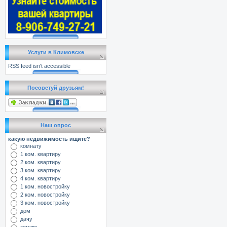
Услуги в Климовске
RSS feed isn't accessible
Посоветуй друзьям!
Наш опрос
какую недвижимость ищите?
комнату
1 ком. квартиру
2 ком. квартиру
3 ком. квартиру
4 ком. квартиру
1 ком. новостройку
2 ком. новостройку
3 ком. новостройку
дом
дачу