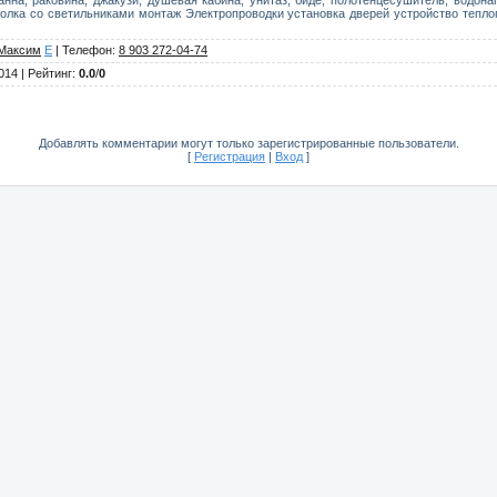
олка со светильниками монтаж Электропроводки установка дверей устройство теплог
Максим
E
|
Телефон
:
8 903 272-04-74
2014 |
Рейтинг
:
0.0
/
0
Добавлять комментарии могут только зарегистрированные пользователи.
[
Регистрация
|
Вход
]