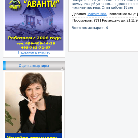
коммуникаций установка подвесного пот
частные мастера. Опыт работы 15 лет
Добавил
:
Maksim1984
|
Контактное лицо
:
Просмотров
:
739
|
Размещено до
: 21.11.
Всего комментариев
:
0
Надежное агентство
Оценка квартиры