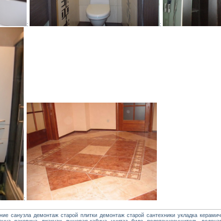
:
:
:
ние санузла демонтаж старой плитки демонтаж старой сантехники укладка керамиче
анна, раковина, джакузи, душевая кабина, унитаз, биде, полотенцесушитель, водона