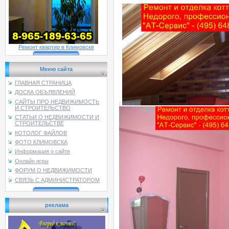
Ремонт квартир в Климовске
Меню сайта
ГЛАВНАЯ СТРАНИЦА
ДОСКА ОБЪЯВЛЕНИЙ
САЙТЫ ПРО НЕДВИЖИМОСТЬ
:
И СТРОИТЕЛЬСТВО
СТАТЬИ О НЕДВИЖИМОСТИ И
СТРОИТЕЛЬСТВЕ
КОТОЛОГ ФАЙЛОВ
ФОТО КЛИМОВСКА
Информация о сайте
Онлайн игры
ФОРУМ О НЕДВИЖИМОСТИ
СВЯЗЬ С АДМИНИСТРАТОРОМ
реклама