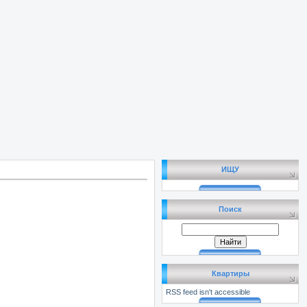
ИЩУ
Поиск
Квартиры
RSS feed isn't accessible