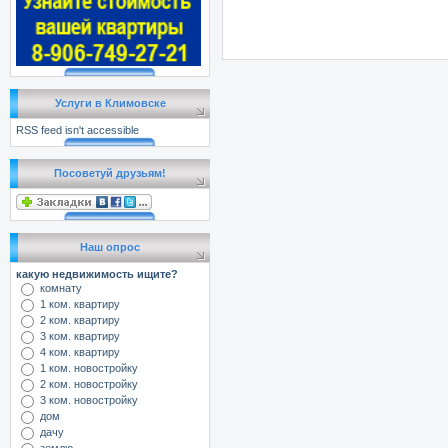
Услуги в Климовске
RSS feed isn't accessible
Посоветуй друзьям!
Наш опрос
какую недвижимость ищите?
комнату
1 ком. квартиру
2 ком. квартиру
3 ком. квартиру
4 ком. квартиру
1 ком. новостройку
2 ком. новостройку
3 ком. новостройку
дом
дачу