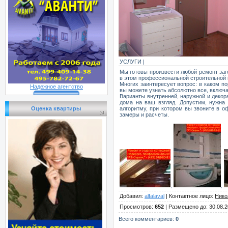
УСЛУГИ |
Мы готовы произвести любой ремонт заг
в этом профессиональной строительной 
Многих заинтересует вопрос: в каком по
Надежное агентство
вы можете узнать абсолютно все, включа
Варианты внутренней, наружной и декора
дома на ваш взгляд. Допустим, нужна 
Оценка квартиры
алгоритму, при котором вы звоните в о
замеры и расчеты.
,
,
Добавил
:
alfalaval
|
Контактное лицо
:
Нико
Просмотров
:
652
|
Размещено до
: 30.08.
Всего комментариев
:
0