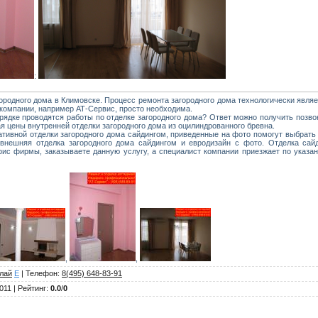
:
ородного дома в Климовске. Процесс ремонта загородного дома технологически явля
компании, например АТ-Сервис, просто необходима.
рядке проводятся работы по отделке загородного дома? Ответ можно получить позвон
я цены внутренней отделки загородного дома из оцилиндрованного бревна.
тивной отделки загородного дома сайдингом, приведенные на фото помогут выбрать 
внешняя отделка загородного дома сайдингом и евродизайн с фото. Отделка сай
фис фирмы, заказываете данную услугу, а специалист компании приезжает по указ
,
,
лай
E
|
Телефон
:
8(495) 648-83-91
2011 |
Рейтинг
:
0.0
/
0