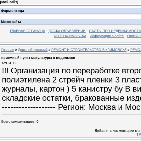
[
Мой сайт
]
Форма входа
Меню сайта
ГЛАВНАЯ СТРАНИЦА
ДОСКА ОБЪЯВЛЕНИЙ
САЙТЫ ПРО НЕДВИЖИМОСТЬ
ФОТО КЛИМОВСКА
Информация о сайте
Онлайн 
Главная
»
Доска объявлений
»
РЕМОНТ И СТРОИТЕЛЬСТВО В КЛИМОВСКЕ
»
РЕМО
приемный пункт макулатуры в подольске
КУПИТЬ |
!!! Организация по переработке втор
полиэтилена 2 стрейч пленки 3 пласт
журналы, картон ) 5 канистру бу В в
складские остатки, бракованные изделия. -
------------------- Регион: Москва и
Всего комментариев
:
0
Добавлять комментарии могу
[
Р