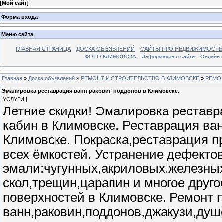
[
Мой сайт
]
Форма входа
Меню сайта
ГЛАВНАЯ СТРАНИЦА
ДОСКА ОБЪЯВЛЕНИЙ
САЙТЫ ПРО НЕДВИЖИМОСТЬ
ФОТО КЛИМОВСКА
Информация о сайте
Онлайн 
Главная
»
Доска объявлений
»
РЕМОНТ И СТРОИТЕЛЬСТВО В КЛИМОВСКЕ
»
РЕМО
Эмалировка реставрация ванн раковин поддонов в Климовске.
УСЛУГИ |
Летние скидки! Эмалировка реставр
кабин в Климовске. Реставрация ва
Климовске. Покраска,реставрация п
всех ёмкостей. Устранение дефекто
эмали:чугунных,акриловых,железных
скол,трещин,царапин и многое друг
поверхностей в Климовске. Ремонт 
ванн,раковин,поддонов,джакузи,ду