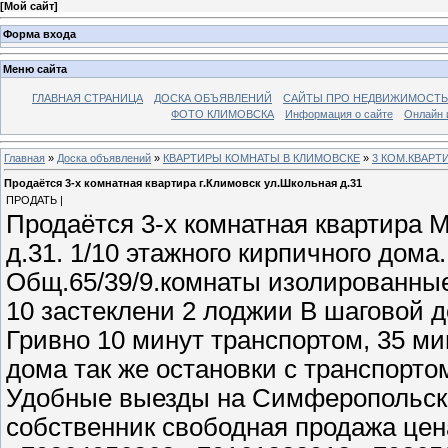
[
Мой сайт
]
Форма входа
Меню сайта
ГЛАВНАЯ СТРАНИЦА
ДОСКА ОБЪЯВЛЕНИЙ
САЙТЫ ПРО НЕДВИЖИМОСТЬ
ФОТО КЛИМОВСКА
Информация о сайте
Онлайн 
Главная
»
Доска объявлений
»
КВАРТИРЫ КОМНАТЫ В КЛИМОВСКЕ
»
3 КОМ.КВАРТ
Продаётся 3-х комнатная квартира г.Климовск ул.Школьная д.31
ПРОДАТЬ |
Продаётся 3-х комнатная квартира М
д.31. 1/10 этажного кирпичного дом
Общ.65/39/9.комнаты изолированные 
10 застеклени 2 лоджии В шаговой до
Гривно 10 минут транспортом, 35 ми
дома так же остановки с транспорто
Удобные выезды на Симферопольско
собственник свободная продажа цен